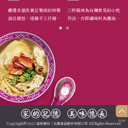
，搭
嚴選非基改黃豆製成的特製
三杯風味為台灣常見的小吃
江
、手
油豆腐包，逐個手工仔細塞
作法，亦即調味料為醬油一
草
、招
入本店自製黃金比例的台灣
杯、米酒一杯、麻油一杯，
多
火燉
豬絞肉，直接享用、或煮
是為三杯，另外配料的九層
佳
湯、煮細粉時放入都十分美
塔、薑、蒜頭更是關鍵不可
味。
缺少的風味來源。
Copyright© 2022 億長御坊｜治富食品股份有限公司 All Rights Reserved.