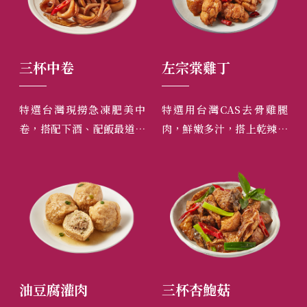
三杯中卷
左宗棠雞丁
青
造醬
特選台灣現撈急凍肥美中
特選用台灣CAS去骨雞腿
郭
然調
卷，搭配下酒、配飯最道地
肉，鮮嫩多汁，搭上乾辣椒
角
獨家
的三杯口味，九層塔香撲
的香氣、三星蔥的鮮美，香
肉
至少
鼻，鮮味中卷搭配鹹甜醬
而不辣，吃起來口感絕佳。
味
汁，口感Ｑ彈，甘甜回味。
拒
油豆腐灌肉
三杯杏鮑菇
紅