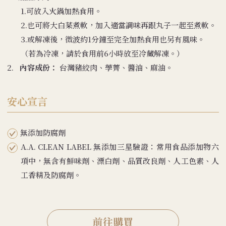
1.可放入火鍋加熱食用。
2.也可將大白菜煮軟，加入適當調味再跟丸子一起至煮軟。
3.或解凍後，微波約1分鐘至完全加熱食用也另有風味。
（若為冷凍，請於食用前6小時放至冷藏解凍。）
2.
內容成份：
台灣豬絞肉、荸薺、醬油、麻油。
安心宣言
無添加防腐劑
A.A. CLEAN LABEL 無添加三星驗證：常用食品添加物六
項中，無含有鮮味劑、漂白劑、品質改良劑、人工色素、人
工香精及防腐劑。
前往購買