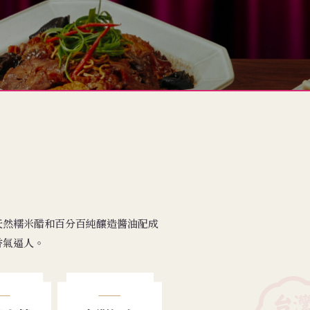
天然糯米醋和百分百純釀造醬油配成
香氣逼人。