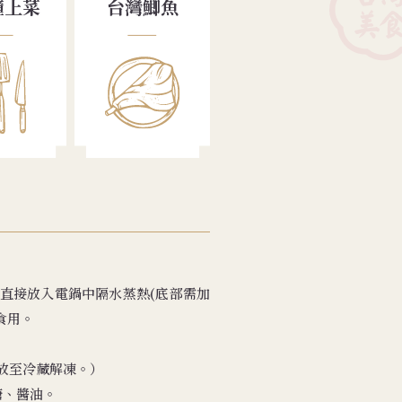
鐘上菜
台灣鯽魚
袋直接放入電鍋中隔水蒸熱(底部需加
食用。
放至冷藏解凍。）
糖、醬油。