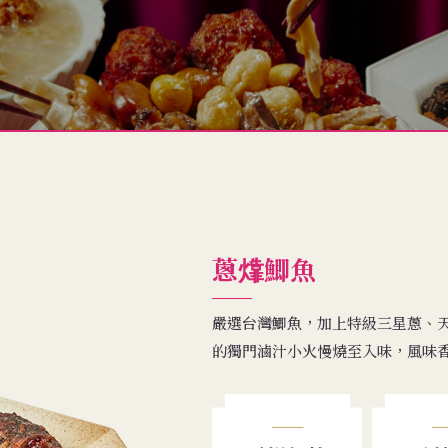
蔥㸆鯽魚
嚴選台灣鯽魚，加上特級三星蔥、
的獨門滷汁小火慢燒至入味，風味