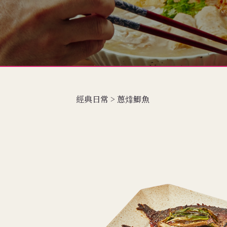
經典日常 > 蔥㸆鯽魚