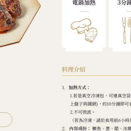
電鍋加熱
3分
料理介紹
1.
加熱方式：
1.若是真空冷凍包，可連真空
上盤子與鐵網)，約10分鐘即可
2.不可微波。
（若為冷凍，請於食用前6小時
2.
內容成份：
鯽魚、蔥、醋、冰