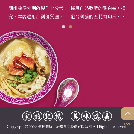
式湯
湖州粽從外到內製作十分考
採用自然發酵的酸白菜，搭
精
加入
究，本店選用台灣優質圓糯
配台灣豬的五花肉切片、手
上
火燉
米，搭配台灣的豬肉，吃來
工製蛋餃、手工百頁卷、招
配
醇。
米質香軟，香滑適口。
牌小肉丸，再加上用文火燉
動
煮36鐘頭之雞湯為鍋底。溫
潤順口，適合全家團圓，閤
家享用。
Copyright© 2022 億長御坊｜治富食品股份有限公司 All Rights Reserved.