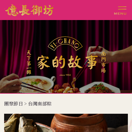
團聚節日 > 台灣南部粽