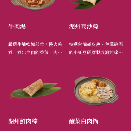
牛肉湯
湖州豆沙粽
羊
用三
嚴選牛腩軟嫩部位，慢火熬
特選台灣產皮薄、色澤飽滿
採
害的
煮，煮出牛肉的香氣，肉質
的小紅豆研磨製成濃純綿密
羊
冰箱
清甜可口，軟嫩多汁。
的小紅豆沙，香甜可口又不
慢
蜜或
油膩。
帶
！
胃
冬
湖州鮮肉粽
酸菜白肉鍋
湖