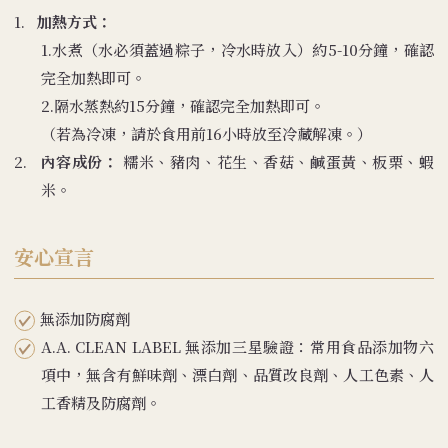
1.
加熱方式：
1.水煮（水必須蓋過粽子，冷水時放入）約5-10分鐘，確認
完全加熱即可。
2.隔水蒸熱約15分鐘，確認完全加熱即可。
（若為冷凍，請於食用前16小時放至冷藏解凍。）
2.
內容成份：
糯米、豬肉、花生、香菇、鹹蛋黃、板栗、蝦
米。
安心宣言
無添加防腐劑
A.A. CLEAN LABEL 無添加三星驗證：常用食品添加物六
項中，無含有鮮味劑、漂白劑、品質改良劑、人工色素、人
工香精及防腐劑。