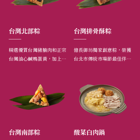
台灣北部粽
台灣排骨酥粽
湖
飽滿
精選優質台灣豬腩肉和正宗
億長御坊獨家創意粽，榮獲
湖
綿密
台灣油心鹹鴨蛋黃，加上用
台北市傳統市場節最佳伴手
究
又不
純手工切製紅蔥頭、蝦米、
禮第一名及蘋果日報評選台
米
香菇絲炒製，榮獲天下第一
灣粽第一名。
米
攤油飯類金牌賞的油飯，口
感香，清鮮而不膩。
台灣南部粽
酸菜白肉鍋
東