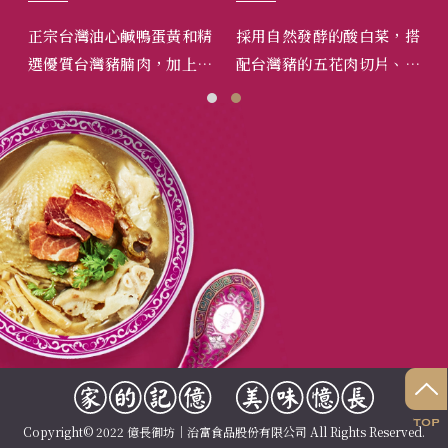
的豬
正宗台灣油心鹹鴨蛋黃和精
採用自然發酵的酸白菜，搭
東
豆純
選優質台灣豬腩肉，加上花
配台灣豬的五花肉切片、手
爽
富的
生、手工切紅蔥頭、蝦米、
工製蛋餃、手工百頁卷、招
軟
新鮮板栗仁及厚實香菇，豐
牌小肉丸，再加上用文火燉
灣
富的餡料，滋味十足。
煮36鐘頭之雞湯為鍋底。溫
郁
潤順口，適合全家團圓，閤
家享用。
Copyright© 2022 億長御坊｜治富食品股份有限公司 All Rights Reserved.