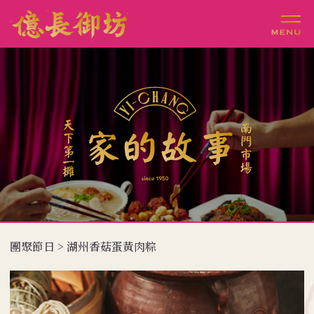
團聚節日 > 湖州香菇蛋黃肉粽